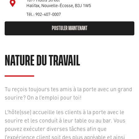
Halifax, Nouvelle-Écosse, B3J 1W5
Tél.: 902-407-0007
POSTULER MAINTENANT
NATURE DU TRAVAIL
Tu reçois toujours tes amis à la porte avec un grand
sourire? On a l’emploi pour toi!
L’hôte(sse) accueille les clients à la porte avec le
sourire et les conduit à leur table ou au bar. Vous
pouvez exécuter diverses tâches afin que
l’expérience client soit des plus agréable et ainsi