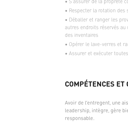
S'assurer de la propreté c
Respecter la rotation des 
Déballer et ranger les prov
autres endroits réservés au
des inventaires
Opérer le lave-verres et r
Assurer et exécuter toute
COMPÉTENCES ET 
Avoir de l’entregent, une a
leadership, intègre, gère b
responsable.