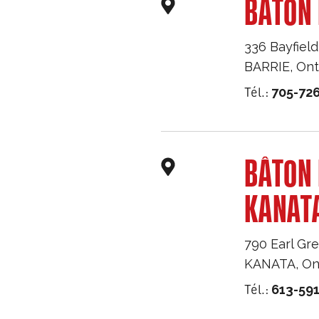
BÂTON 
336 Bayfield
BARRIE
,
Ont
Tél.:
705-726
BÂTON
KANAT
790 Earl Gre
KANATA
,
On
Tél.:
613-59