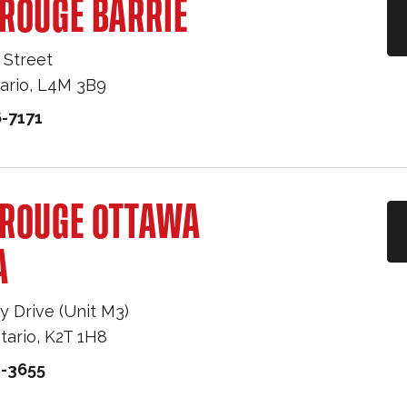
ROUGE BARRIE
 Street
ario
,
L4M 3B9
-7171
 ROUGE OTTAWA
A
y Drive (Unit M3)
tario
,
K2T 1H8
1-3655