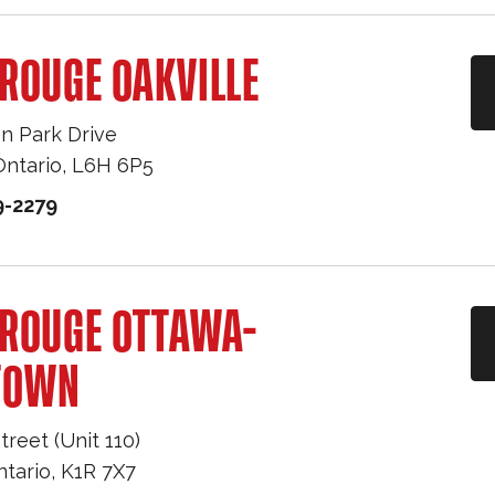
ROUGE OAKVILLE
n Park Drive
Ontario
,
L6H 6P5
9-2279
 ROUGE OTTAWA-
TOWN
treet (Unit 110)
ntario
,
K1R 7X7