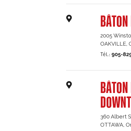
BÂTON 
2005 Winsto
OAKVILLE
,
Tél.:
905-82
BÂTON
DOWN
360 Albert S
OTTAWA
,
O