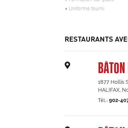
Uniforme fourni
RESTAURANTS AVE
BÂTON 
1877 Hollis 
HALIFAX
,
No
Tél.:
902-40