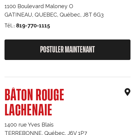
1100 Boulevard Maloney O
GATINEAU, QUEBEC
,
Québec
,
J8T 6G3
Tél.:
819-770-1115
POSTULER MAINTENANT
BÂTON ROUGE
LACHENAIE
1400 rue Yves Blais
TERREBONNE
,
Québec
,
J6V 1P7