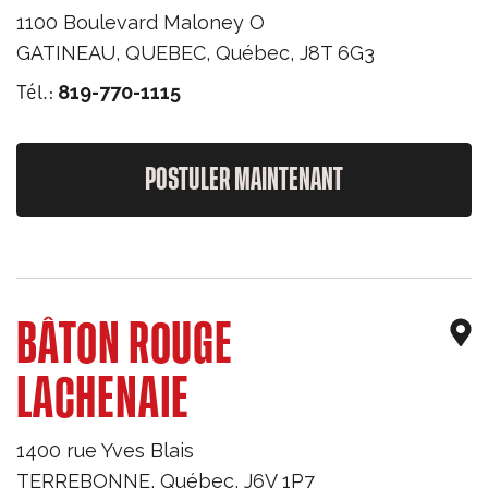
1100 Boulevard Maloney O
GATINEAU, QUEBEC
,
Québec
,
J8T 6G3
Tél.:
819-770-1115
POSTULER MAINTENANT
BÂTON ROUGE
LACHENAIE
1400 rue Yves Blais
TERREBONNE
,
Québec
,
J6V 1P7