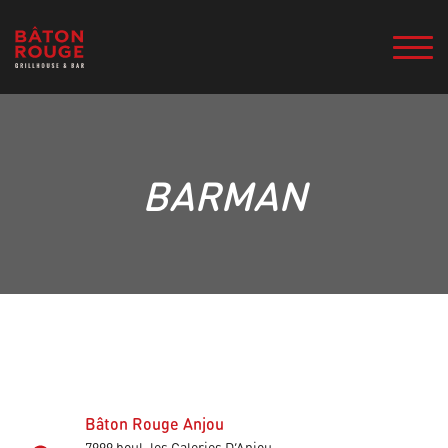
BARMAN
Bâton Rouge Anjou
7999 boul. les Galeries D’Anjou