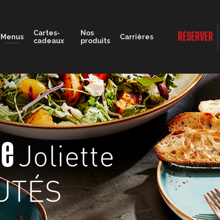
11:00 - 22:30
Cartes-
Nos
RÉSERVER
Menus
Carrières
cadeaux
produits
Joliette
ge
UTÉS