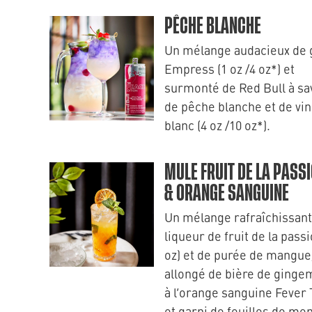
PÊCHE BLANCHE
Un mélange audacieux de 
Empress (1 oz /4 oz*) et
surmonté de Red Bull à sa
de pêche blanche et de vin
blanc (4 oz /10 oz*).
MULE FRUIT DE LA PASS
& ORANGE SANGUINE
Un mélange rafraîchissant
liqueur de fruit de la passi
oz) et de purée de mangue
allongé de bière de ginge
à l’orange sanguine Fever 
et garni de feuilles de me