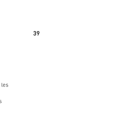
39
 les
s