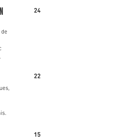
24
N
 de
c
.
22
ues,
is.
15