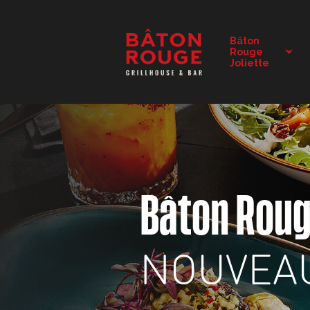
DÉTAILS DU RESTAURANT
Bâton
Rouge
CHANGER DE RESTAURANT
Joliette
Bâton Rou
NOUVEA