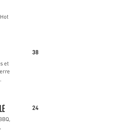
 Hot
38
s et
erre
.
24
LÉ
 BBQ,
,