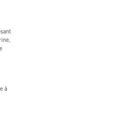
ssant
ine,
de
ue à