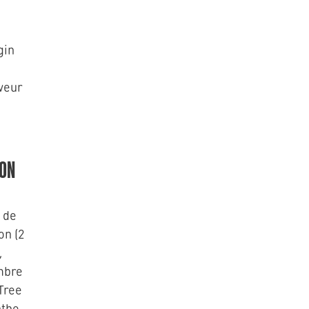
gin
veur
ION
 de
on (2
,
mbre
Tree
nthe