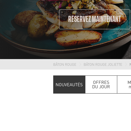
RÉSERVEZ MAINTENANT
BÂTON ROUGE
BÂTON ROUGE JOLIETTE
OFFRES
M
NOUVEAUTÉS
DU JOUR
m