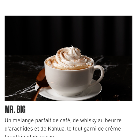
MR. BIG
Un mélange parfait de café, de whisky au beurre
d’arachides et de Kahlua, le tout garni de crème
fouettée et de cacao.