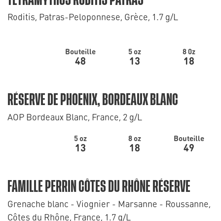
TETRAMYTHOS RODITIS PATRAS
Roditis, Patras-Peloponnese, Grèce, 1.7 g/L
Bouteille
5 oz
8 0z
48
13
18
RÉSERVE DE PHOENIX, BORDEAUX BLANC
AOP Bordeaux Blanc, France, 2 g/L
5 oz
8 oz
Bouteille
13
18
49
FAMILLE PERRIN CÔTES DU RHÔNE RÉSERVE
Grenache blanc - Viognier - Marsanne - Roussanne,
Côtes du Rhône, France, 1.7 g/L