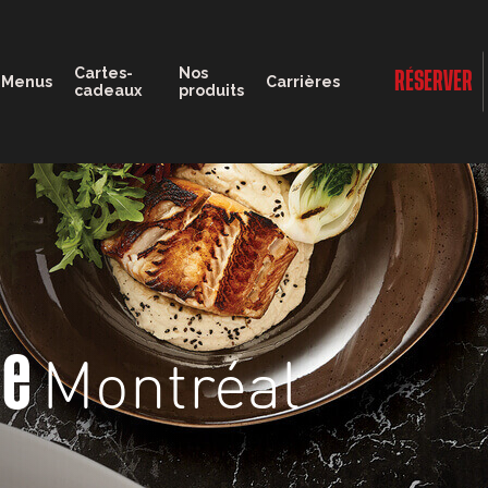
11:00 - 23:00
Cartes-
Nos
RÉSERVER
Menus
Carrières
cadeaux
produits
Montréal
ge