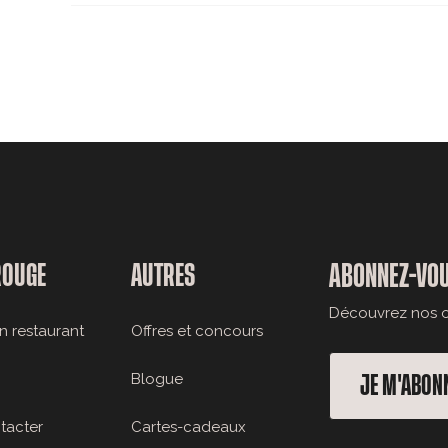
ROUGE
AUTRES
ABONNEZ-VOU
Découvrez nos of
n restaurant
Offres et concours
Blogue
JE M'ABON
tacter
Cartes-cadeaux