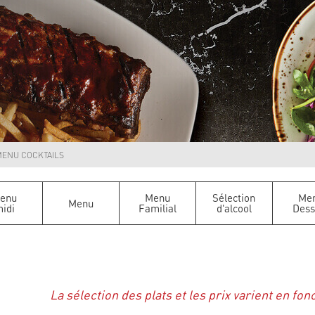
ENU COCKTAILS
enu
Menu
Sélection
Me
Menu
idi
Familial
d'alcool
Dess
La sélection des plats et les prix varient en fon