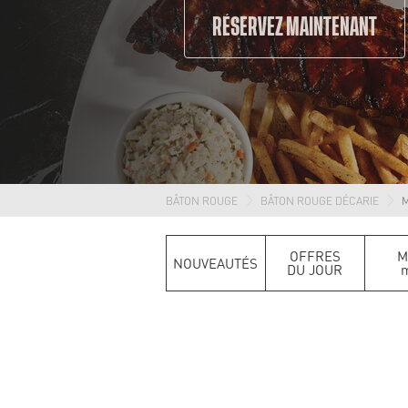
RÉSERVEZ MAINTENANT
BÂTON ROUGE
BÂTON ROUGE DÉCARIE
M
OFFRES
M
NOUVEAUTÉS
DU JOUR
m