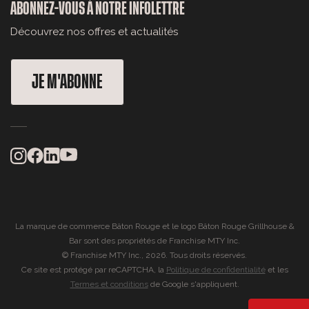
ABONNEZ-VOUS À NOTRE INFOLETTRE
Découvrez nos offres et actualités
JE M'ABONNE
La marque de commerce Bâton Rouge et le logo Bâton Rouge Grillhouse &
Bar sont des propriétés de Franchise MTY Inc.
© Franchise MTY Inc., 2026. Tous droits réservés.
Ce site est protégé par reCAPTCHA, la
Politique de confidentialité
et les
Termes et conditions
de Google s'appliquent.