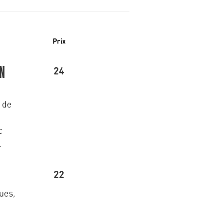
Prix
24
N
 de
c
.
22
ues,