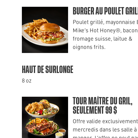
BURGER AU POULET GRIL
Poulet grillé, mayonnaise
Mike’s Hot Honey®, bacon
fromage suisse, laitue &
oignons frits.
HAUT DE SURLONGE
8 oz
TOUR MAÎTRE DU GRIL,
SEULEMENT 99 $
Offre valide exclusivement
mercredis dans les salle à
manger. L’offre ne peut pa