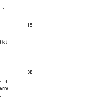
is.
15
 Hot
38
s et
erre
.