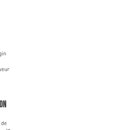
gin
veur
ION
 de