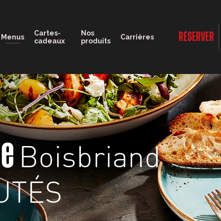
12:00 - 22:00
Cartes-
Nos
RÉSERVER
Menus
Carrières
cadeaux
produits
Boisbriand
ge
UTÉS