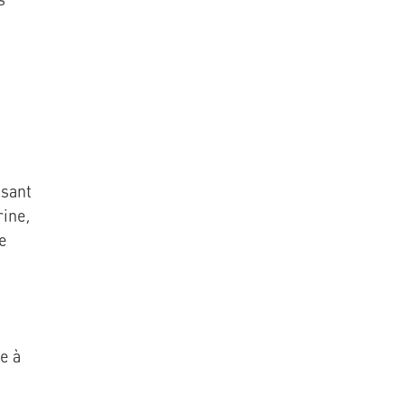
ssant
ine,
de
ue à