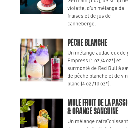
Germain (1 oz), de sirop de
violette, d’un mélange de
fraises et de jus de
canneberge.
PÊCHE BLANCHE
Un mélange audacieux de 
Empress (1 oz /4 oz*) et
surmonté de Red Bull à sa
de pêche blanche et de vin
blanc (4 oz /10 oz*).
MULE FRUIT DE LA PASS
& ORANGE SANGUINE
Un mélange rafraîchissant