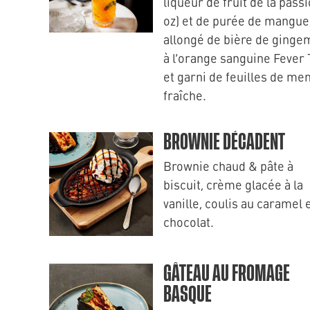
liqueur de fruit de la passi
oz) et de purée de mangue
allongé de bière de ginge
à l’orange sanguine Fever 
et garni de feuilles de me
fraîche.
BROWNIE DÉCADENT
Brownie chaud & pâte à
biscuit, crème glacée à la
vanille, coulis au caramel 
chocolat.
GÂTEAU AU FROMAGE
BASQUE