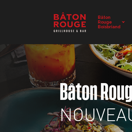
DÉTAILS DU RESTAURANT
Bâton
Rouge
CHANGER DE RESTAURANT
Boisbriand
Bâton Rou
NOUVEA