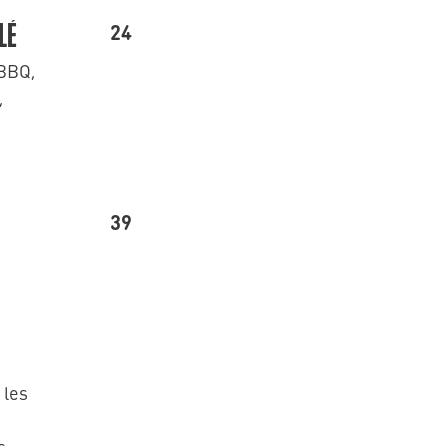
24
LÉ
 BBQ,
,
39
 les
s