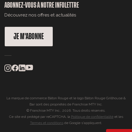
ABONNEZ-VOUS À NOTRE INFOLETTRE
Découvrez nos offres et actualités
JE M'ABONNE
La marque de commerce Bâton Rouge et le logo Bâton Rouge Grillhouse &
Bar sont des propriétés de Franchise MTY Inc.
© Franchise MTY Inc., 2026. Tous droits réservés.
Ce site est protégé par reCAPTCHA, la
Politique de confidentialité
et les
Termes et conditions
de Google s'appliquent.