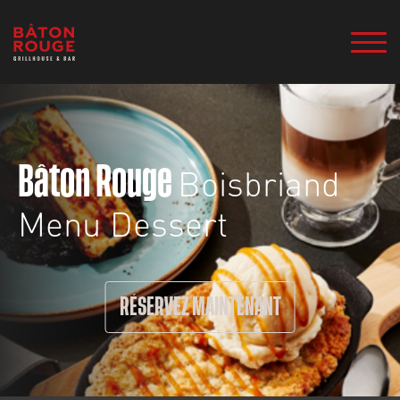
Boisbriand
Bâton Rouge
Menu Dessert
RÉSERVEZ MAINTENANT