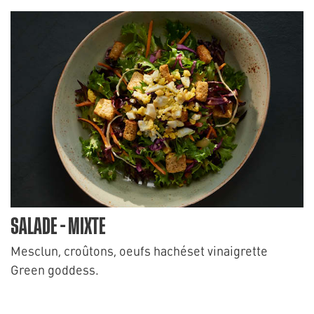
SALADE - MIXTE
Mesclun, croûtons, oeufs hachéset vinaigrette
Green goddess.