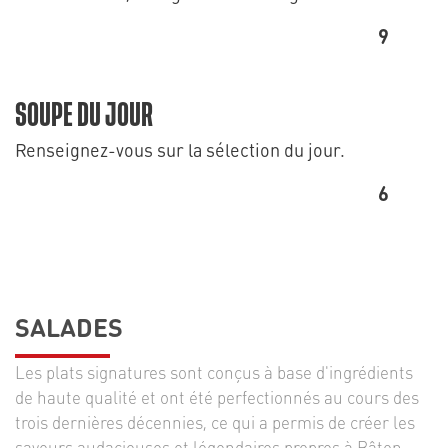
9
SOUPE DU JOUR
Renseignez-vous sur la sélection du jour.
6
SALADES
Les plats signatures sont conçus à base d'ingrédients
de haute qualité et ont été perfectionnés au cours des
trois dernières décennies, ce qui a permis de créer les
saveurs audacieuses et légendaires propres à Bâton