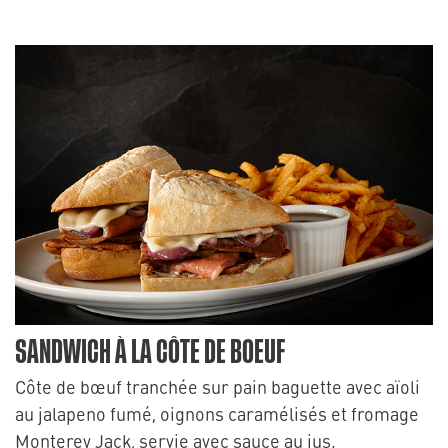
SANDWICH À LA CÔTE DE BOEUF
Côte de bœuf tranchée sur pain baguette avec aïoli
au jalapeno fumé, oignons caramélisés et fromage
Monterey Jack, servie avec sauce au jus.