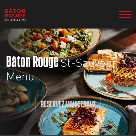
St-Sauveur
Bâton Rouge
Menu
RÉSERVEZ MAINTENANT