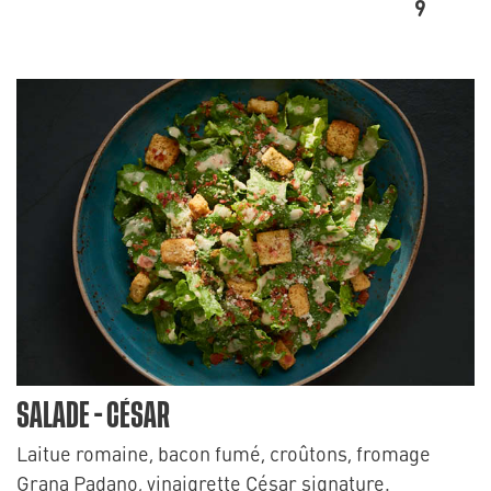
9
SALADE - CÉSAR
Laitue romaine, bacon fumé, croûtons, fromage
Grana Padano, vinaigrette César signature.