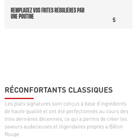
REMPLACEZ VOS FRITES RÉGULIÈRES PAR
UNE POUTINE
5
RÉCONFORTANTS CLASSIQUES
Les plats signatures sont conçus à base d'ingrédients
de haute qualité et ont été perfectionnés au cours des
trois dernières décennies, ce qui a permis de créer les
saveurs audacieuses et légendaires propres à Bâton
Rouge.