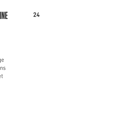
24
NNE
ge
ons
et