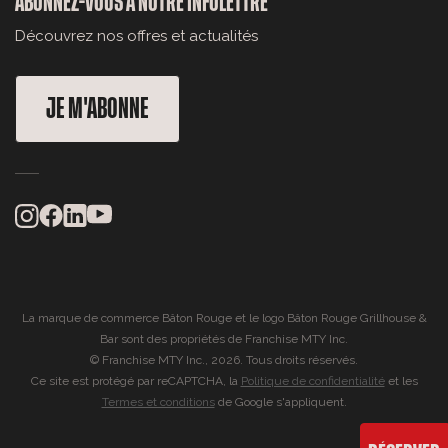
ABONNEZ-VOUS À NOTRE INFOLETTRE
Découvrez nos offres et actualités
JE M'ABONNE
La marque de commerce Bâton Rouge et le logo Bâton Rouge Grillhouse &
Bar sont des propriétés de Franchise MTY Inc.
© Franchise MTY Inc., 2026. Tous droits réservés.
Ce site est protégé par reCAPTCHA, la
Politique de confidentialité
et les
Termes et conditions
de Google s'appliquent.