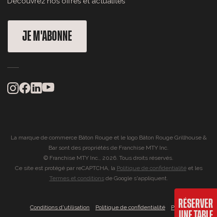
Découvrez nos offres et actualités
JE M'ABONNE
La marque de commerce Bâton Rouge et le logo Bâton Rouge Grillhouse &
Bar sont des propriétés de Franchise MTY Inc.
© Franchise MTY Inc., 2026. Tous droits réservés.
Ce site est protégé par reCAPTCHA, la
Politique de confidentialité
et les
Termes et conditions
de Google s'appliquent.
RÉSERVER
|
|
Conditions d'utilisation
Politique de confidentialité
Portail
UNE TABLE