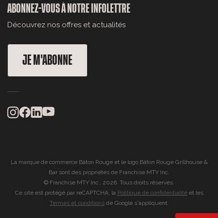
ABONNEZ-VOUS À NOTRE INFOLETTRE
Découvrez nos offres et actualités
JE M'ABONNE
La marque de commerce Bâton Rouge et le logo Bâton Rouge Grillhouse &
Bar sont des propriétés de Franchise MTY Inc.
© Franchise MTY Inc., 2026. Tous droits réservés.
Ce site est protégé par reCAPTCHA, la
Politique de confidentialité
et les
Termes et conditions
de Google s'appliquent.