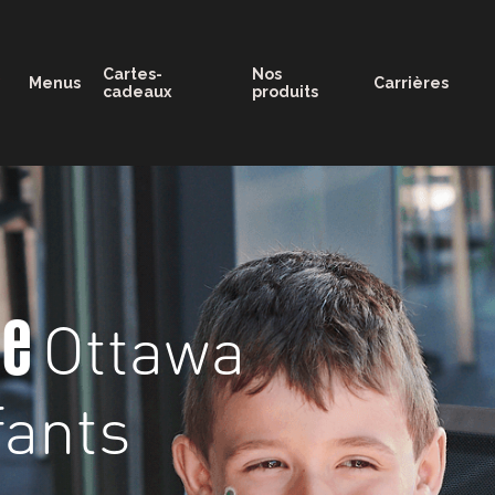
11:30 - 21:00
Cartes-
Nos
Menus
Carrières
cadeaux
produits
Ottawa
ge
ants