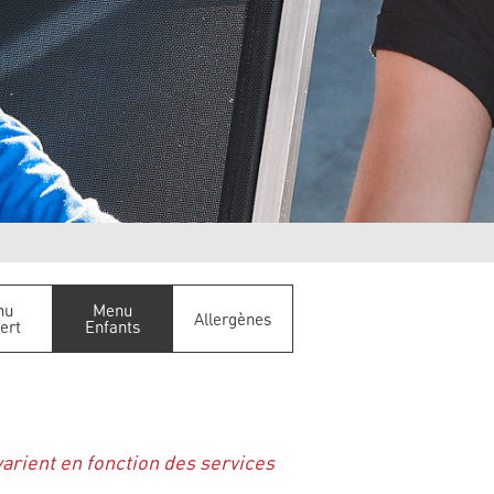
nu
Menu
Allergènes
ert
Enfants
varient en fonction des services