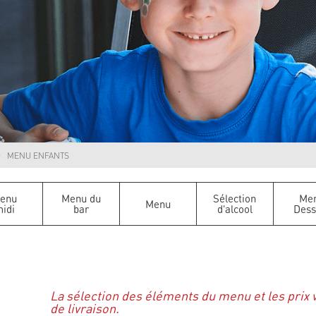
MENU ENFANTS
enu
Menu du
Sélection
Me
Menu
idi
bar
d'alcool
Dess
La sélection des éléments du menu et les prix 
de livraison.