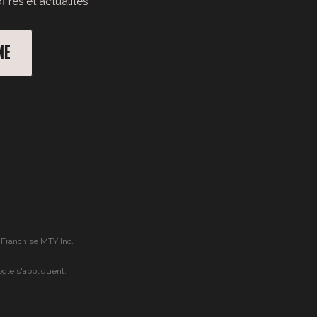
fres et actualités
NE
 Franchise MTY Inc.
gle s'appliquent.