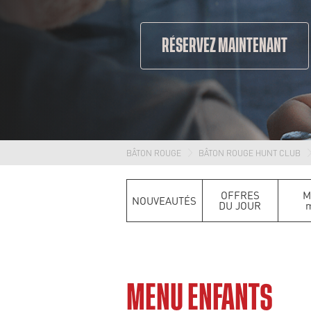
RÉSERVEZ MAINTENANT
BÂTON ROUGE
BÂTON ROUGE HUNT CLUB
OFFRES
M
NOUVEAUTÉS
DU JOUR
m
MENU ENFANTS