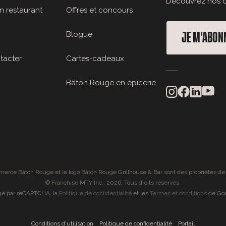
Découvrez nos of
n restaurant
Offres et concours
Blogue
JE M'ABON
tacter
Cartes-cadeaux
Bâton Rouge en épicerie
rce Bâton Rouge et le logo Bâton Rouge Grillhouse & Bar sont des propriétés de
© Franchise MTY Inc., 2026. Tous droits réservés.
égé par reCAPTCHA, la
Politique de confidentialité
et les
Termes et conditions
de Goo
|
|
Conditions d'utilisation
Politique de confidentialité
Portail