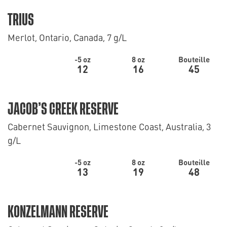
TRIUS
Merlot, Ontario, Canada, 7 g/L
-5 oz
8 oz
Bouteille
12
16
45
JACOB’S CREEK RESERVE
Cabernet Sauvignon, Limestone Coast, Australia, 3
g/L
-5 oz
8 oz
Bouteille
13
19
48
KONZELMANN RESERVE