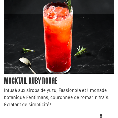
MOCKTAIL RUBY ROUGE
Infusé aux sirops de yuzu, Fassionola et limonade
botanique Fentimans, couronnée de romarin frais.
Éclatant de simplicité!
8