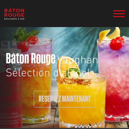
Vaughan
Bâton Rouge
Sélection d'alcool
RÉSERVEZ MAINTENANT