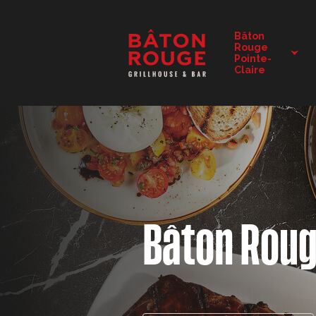
DÉTAILS DU RESTAURANT
Bâton
Rouge
Pointe-
CHANGER DE RESTAURANT
Claire
Bâton Rou