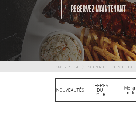
RÉSERVEZ MAINTENANT
BÂTON ROUGE
BÂTON ROUGE POINTE-CLAIR
OFFRES
Menu
NOUVEAUTÉS
DU
midi
JOUR