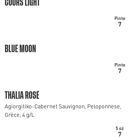
COORS LIGHT
Pinte
7
BLUE MOON
Pinte
7
THALIA ROSÉ
Agiorgitiko-Cabernet Sauvignon, Peloponnese,
Grèce, 4 g/L
5 oz
7