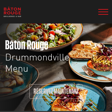
Bâton Rouge
Drummondville
Menu
RÉSERVEZ MAINTENANT