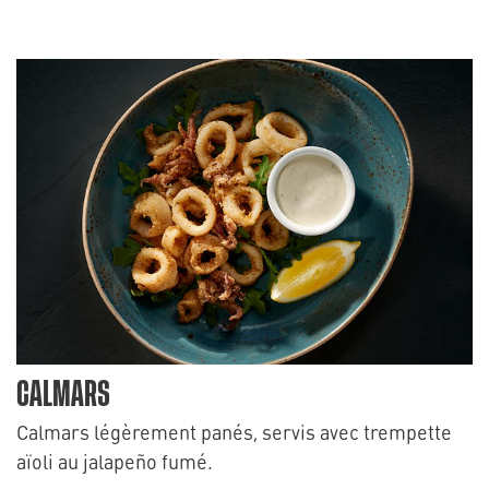
CALMARS
Calmars légèrement panés, servis avec trempette
aïoli au jalapeño fumé.