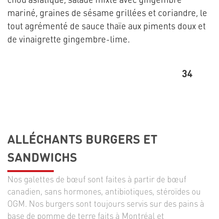
mariné, graines de sésame grillées et coriandre, le
tout agrémenté de sauce thaïe aux piments doux et
de vinaigrette gingembre-lime.
34
ALLÉCHANTS BURGERS ET
SANDWICHS
Nos galettes de bœuf sont faites à partir de bœuf
canadien, sans hormones, antibiotiques, stéroïdes ou
OGM. Nos burgers sont toujours servis sur des pains à
base de pomme de terre faits à Montréal et