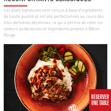
Les plats signatures sont conçus à base d'ingrédients
de haute qualité et ont été perfectionnés au cours des
trois dernières décennies, ce qui a permis de créer les
saveurs audacieuses et légendaires propres à Bâton
Rouge.
RÉSERVER
UNE TABLE