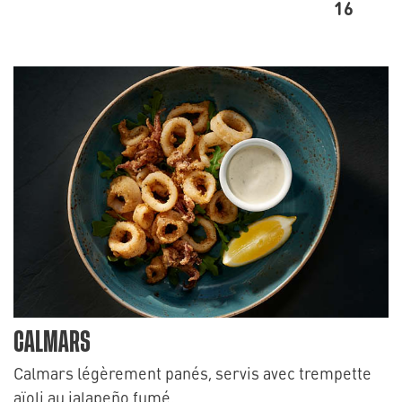
16
CALMARS
Calmars légèrement panés, servis avec trempette
aïoli au jalapeño fumé.