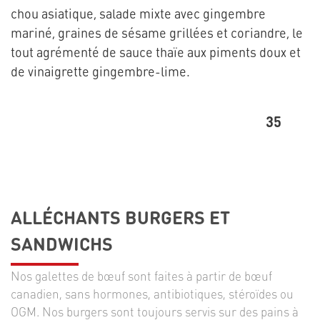
chou asiatique, salade mixte avec gingembre
mariné, graines de sésame grillées et coriandre, le
tout agrémenté de sauce thaïe aux piments doux et
de vinaigrette gingembre-lime.
35
ALLÉCHANTS BURGERS ET
SANDWICHS
Nos galettes de bœuf sont faites à partir de bœuf
canadien, sans hormones, antibiotiques, stéroïdes ou
OGM. Nos burgers sont toujours servis sur des pains à