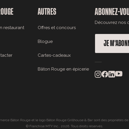
ROUGE
AUTRES
ABONNEZ-VOU
Découvrez nos of
n restaurant
Offres et concours
Blogue
JE M'ABON
tacter
Cartes-cadeaux
Bâton Rouge en épicerie
rce Bâton Rouge et le logo Bâton Rouge Grillhouse & Bar sont des propriétés de
© Franchise MTY Inc., 2026. Tous droits réservés.