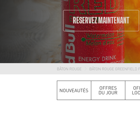
RÉSERVEZ MAINTENANT
BÂTON ROUGE
BÂTON ROUGE GREENFIELD 
OFFRES
OF
NOUVEAUTÉS
DU JOUR
LO