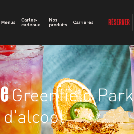
11:30 - 21:00
Cartes-
Nos
RÉSERVER
Menus
Carrières
cadeaux
produits
Greenfield Park
ge
 d'alcool