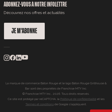
ABONNEZ-VOUS À NOTRE INFOLETTRE
Découvrez nos offres et actualités
JE M'ABONNE
La marque de commerce Bâton Rouge et le logo Bâton Rouge Grillhouse &
Bar sont des propriétés de Franchise MTY Inc.
© Franchise MTY Inc., 2026. Tous droits réservés.
Ce site est protégé par reCAPTCHA, la
Politique de confidentialité
et les
Termes et conditions
de Google s'appliquent.