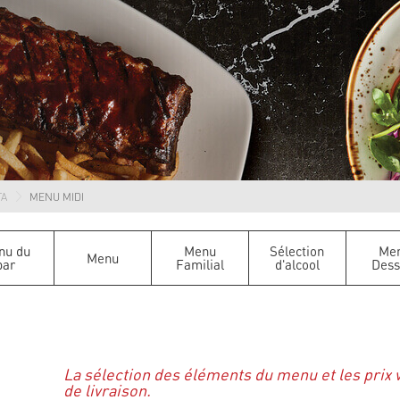
TA
MENU MIDI
nu du
Menu
Sélection
Me
Menu
bar
Familial
d'alcool
Dess
La sélection des éléments du menu et les prix 
de livraison.