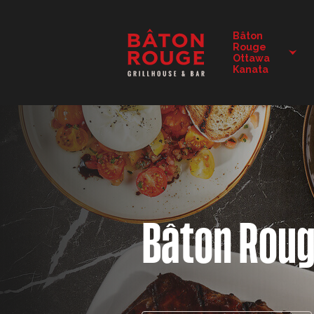
DÉTAILS DU RESTAURANT
Bâton
Rouge
Ottawa
CHANGER DE RESTAURANT
Kanata
Bâton Rou