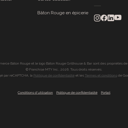
Bâton Rouge en épicerie
rce Bâton Rouge et le logo Bâton Rouge Grillhouse & Bar sont des propriétés de
© Franchise MTY Inc., 2026. Tous droits réservés.
égé par reCAPTCHA, la
Politique de confidentialité
et les
Termes et conditions
de Goo
|
|
Conditions d'utilisation
Politique de confidentialité
Portail