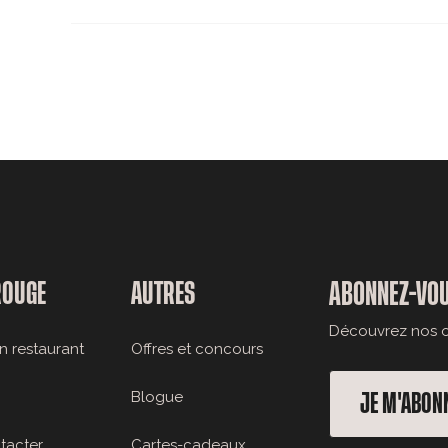
ROUGE
AUTRES
ABONNEZ-VOU
Découvrez nos of
n restaurant
Offres et concours
Blogue
JE M'ABON
tacter
Cartes-cadeaux