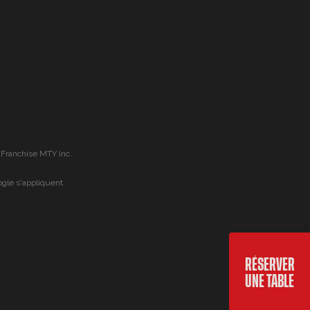
 Franchise MTY Inc.
gle s'appliquent.
RÉSERVER
UNE TABLE